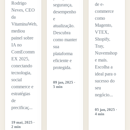
Rodrigo
de e-
segurança,
Neves, CEO
commerce
desempenho
da
como
e
VitaminaWeb,
Magento,
atualização.
mediou
VTEX,
Descubra
painel sobre
Shopify,
como manter
IA no
Tray,
sua
ComEcomm
Nuvemshop
plataforma
EX 2025,
e mais.
eficiente e
conectando
Escolha a
protegida.
tecnologia,
ideal para o
social
sucesso do
09 jan, 2025 ·
commerce e
5 min
seu
estratégias
negócio...
de
precificaç...
05 jan, 2025 ·
4 min
19 mai, 2025 ·
2 min