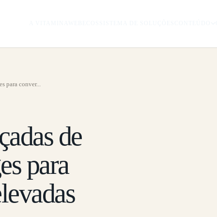
A VITAMINAWEB
ECOSSISTEMA DE SOLUÇÕES
CONTEÚDO
s para conver...
çadas de
es para
elevadas