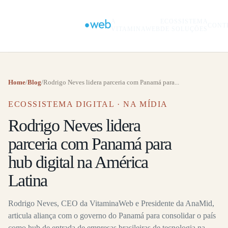
A
ECOSSISTEMA
CONT
VITAMINAWEB
DE SOLUÇÕES
Home
/
Blog
/
Rodrigo Neves lidera parceria com Panamá para...
ECOSSISTEMA DIGITAL · NA MÍDIA
Rodrigo Neves lidera
parceria com Panamá para
hub digital na América
Latina
Rodrigo Neves, CEO da VitaminaWeb e Presidente da AnaMid,
articula aliança com o governo do Panamá para consolidar o país
como hub de entrada de empresas brasileiras de tecnologia na