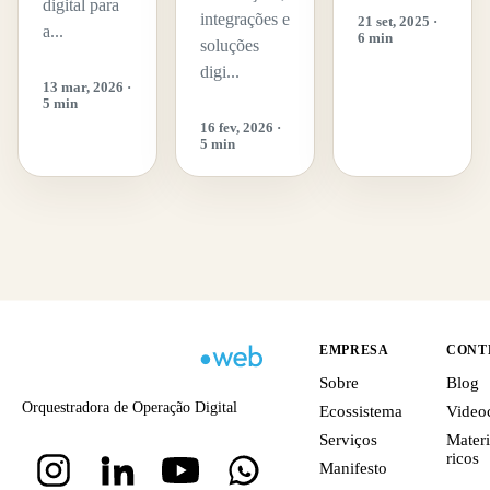
digital para
integrações e
21 set, 2025 ·
a...
6 min
soluções
digi...
13 mar, 2026 ·
5 min
16 fev, 2026 ·
5 min
EMPRESA
CONT
Sobre
Blog
Orquestradora de Operação Digital
Ecossistema
Video
Serviços
Materi
ricos
Manifesto