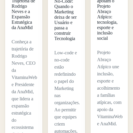
Trajetória de
apoiam o
No-Code:
Rodrigo
Projeto
Quando o
Neves e a
Abraço
Marketing
Expansão
Atípico:
deixa de ser
Estratégica
tecnologia,
Usuário e
da AnaMid
esporte e
passa a
inclusão
construir
social
Tecnologia
Conheça a
trajetória de
Projeto
Low-code e
Rodrigo
Abraço
no-code
Neves, CEO
Atípico une
estão
da
inclusão,
redefinindo
VitaminaWeb
esporte e
o papel do
e Presidente
acolhimento
Marketing
da AnaMid,
a famílias
nas
que lidera a
atípicas, com
organizações.
expansão
apoio da
Ao permitir
estratégica
VitaminaWeb
que equipes
do
e AnaMid.
criem
ecossistema
automações,