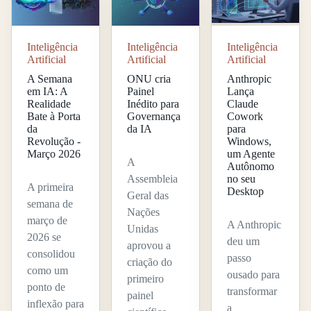
Inteligência
Inteligência
Inteligência
Artificial
Artificial
Artificial
A Semana
ONU cria
Anthropic
em IA: A
Painel
Lança
Realidade
Inédito para
Claude
Bate à Porta
Governança
Cowork
da
da IA
para
Revolução -
Windows,
Março 2026
um Agente
A
Autônomo
Assembleia
no seu
A primeira
Desktop
Geral das
semana de
Nações
março de
A Anthropic
Unidas
2026 se
deu um
aprovou a
consolidou
passo
criação do
como um
ousado para
primeiro
ponto de
transformar
painel
inflexão para
a