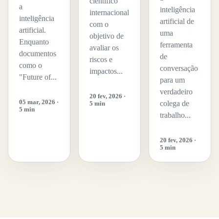
científico
a
inteligência
internacional
inteligência
artificial de
com o
artificial.
uma
objetivo de
Enquanto
ferramenta
avaliar os
documentos
de
riscos e
como o
conversação
impactos...
"Future of...
para um
verdadeiro
20 fev, 2026 ·
05 mar, 2026 ·
colega de
5 min
5 min
trabalho...
20 fev, 2026 ·
5 min