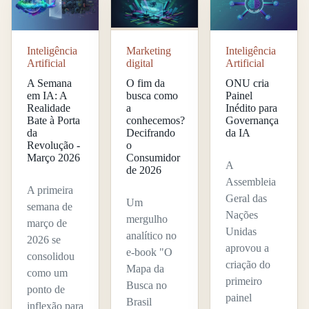
Inteligência
Marketing
Inteligência
Artificial
digital
Artificial
A Semana
O fim da
ONU cria
em IA: A
busca como
Painel
Realidade
a
Inédito para
Bate à Porta
conhecemos?
Governança
da
Decifrando
da IA
Revolução -
o
Março 2026
Consumidor
A
de 2026
Assembleia
A primeira
Geral das
Um
semana de
Nações
mergulho
março de
Unidas
analítico no
2026 se
aprovou a
e-book "O
consolidou
criação do
Mapa da
como um
primeiro
Busca no
ponto de
painel
Brasil
inflexão para