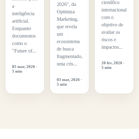
científico
2026", da
a
internacional
Optimiza
inteligência
com o
Marketing,
artificial.
objetivo de
que revela
Enquanto
avaliar os
um
documentos
riscos e
ecossistema
como o
impactos...
de busca
"Future of...
fragmentado,
20 fev, 2026 ·
uma cris...
05 mar, 2026 ·
5 min
5 min
03 mar, 2026 ·
5 min