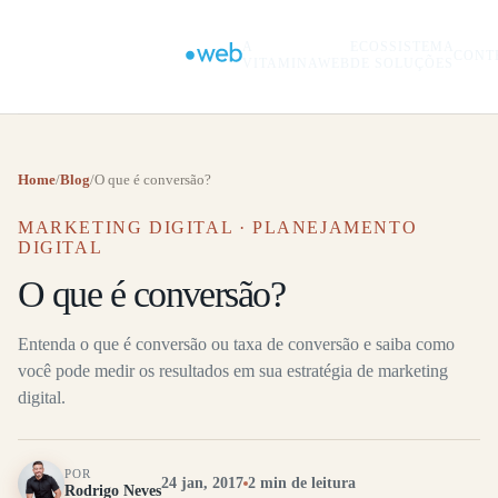
A
ECOSSISTEMA
CONT
VITAMINAWEB
DE SOLUÇÕES
Home
/
Blog
/
O que é conversão?
MARKETING DIGITAL · PLANEJAMENTO
DIGITAL
O que é conversão?
Entenda o que é conversão ou taxa de conversão e saiba como
você pode medir os resultados em sua estratégia de marketing
digital.
POR
24 jan, 2017
2 min de leitura
Rodrigo Neves