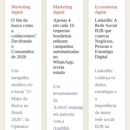
Marketing
Ecossistema
Marketing
digital
digital
digital
O fim da
LinkedIn: A
Apenas 4
busca como
Rede Social
em cada 10
a
B2B que
empresas
conhecemos?
conecta
brasileiras
Decifrando
Negócios,
utilizam
o
Pessoas e
campanhas
Consumidor
Estratégia
automatizadas
de 2026
Digital
no
WhatsApp,
revela
Um
LinkedIn:
estudo
mergulho
conheça os
analítico no
dados,
Um
e-book "O
estratégias e
levantamento
Mapa da
a
da
Busca no
importância
ActiveCampaign,
Brasil
da maior
em parceria
2026", da
rede social
com a
Optimiza
B2B na
AnaMid,