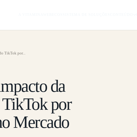
A VITAMINAWEB
ECOSSISTEMA DE SOLUÇÕES
CONTEÚDO
do TikTok por...
impacto da
 TikTok por
no Mercado