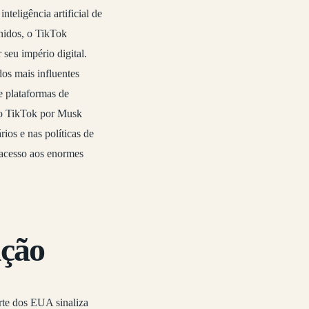
teligência artificial de
nidos, o TikTok
seu império digital.
dos mais influentes
e plataformas de
do TikTok por Musk
rios e nas políticas de
 acesso aos enormes
ição
te dos EUA sinaliza