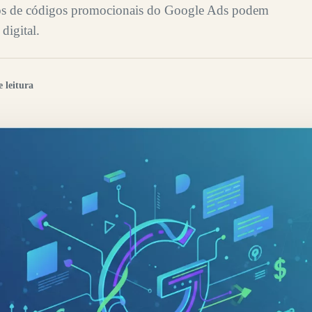
os de códigos promocionais do Google Ads podem
digital.
 leitura