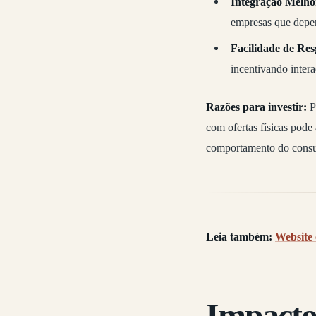
Integração Melho
empresas que depen
Facilidade de Res
incentivando intera
Razões para investir:
Pa
com ofertas físicas pode
comportamento do cons
Leia também:
Website 
Impacto