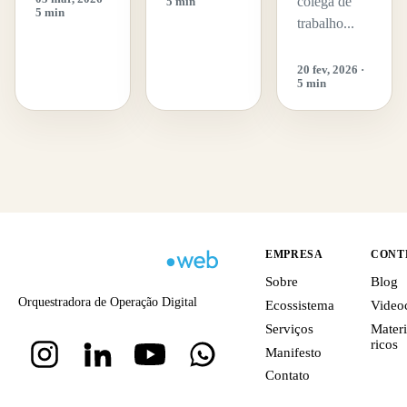
colega de
5 min
5 min
trabalho...
20 fev, 2026 ·
5 min
EMPRESA
CONT
Sobre
Blog
Orquestradora de Operação Digital
Ecossistema
Video
Serviços
Materi
ricos
Manifesto
Contato