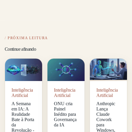
PRÓXIMA LEITURA
Continue afinando
Inteligência
Inteligência
Inteligência
Artificial
Artificial
Artificial
A Semana
ONU cria
Anthropic
em IA: A
Painel
Lança
Realidade
Inédito para
Claude
Bate à Porta
Governança
Cowork
da
da IA
para
Revolução -
Windows,