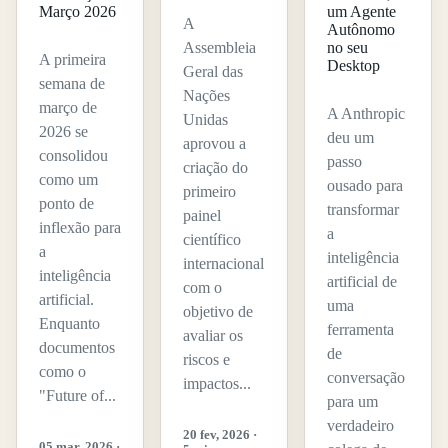
Março 2026
um Agente
A
Autônomo
Assembleia
no seu
A primeira
Desktop
Geral das
semana de
Nações
março de
A Anthropic
Unidas
2026 se
deu um
aprovou a
consolidou
passo
criação do
como um
ousado para
primeiro
ponto de
transformar
painel
inflexão para
a
científico
a
inteligência
internacional
inteligência
artificial de
com o
artificial.
uma
objetivo de
Enquanto
ferramenta
avaliar os
documentos
de
riscos e
como o
conversação
impactos...
"Future of...
para um
verdadeiro
20 fev, 2026 ·
05 mar, 2026 ·