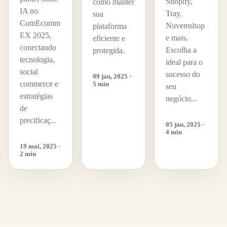
Shopify,
como manter
IA no
Tray,
sua
ComEcomm
Nuvemshop
plataforma
EX 2025,
e mais.
eficiente e
conectando
Escolha a
protegida.
tecnologia,
ideal para o
social
sucesso do
09 jan, 2025 ·
commerce e
5 min
seu
estratégias
negócio...
de
precificaç...
05 jan, 2025 ·
4 min
19 mai, 2025 ·
2 min