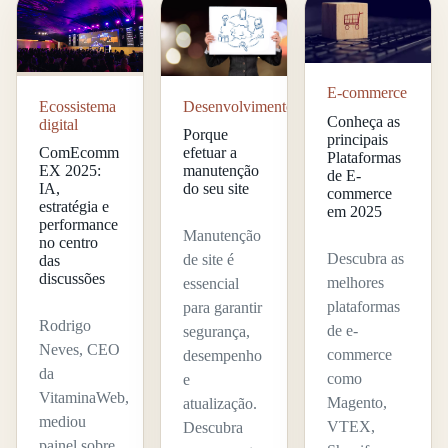
E-commerce
Desenvolvimento
Ecossistema
Conheça as
digital
Porque
principais
efetuar a
ComEcomm
Plataformas
manutenção
EX 2025:
de E-
do seu site
IA,
commerce
estratégia e
em 2025
performance
Manutenção
no centro
Descubra as
de site é
das
discussões
melhores
essencial
plataformas
para garantir
Rodrigo
de e-
segurança,
Neves, CEO
commerce
desempenho
da
como
e
VitaminaWeb,
Magento,
atualização.
mediou
VTEX,
Descubra
painel sobre