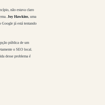
ncípio, não estava claro
tema.
Joy Hawkins
, uma
o Google já está tentando
epção pública de um
etamente o SEO local.
pida desse problema é