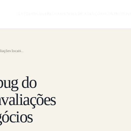
A VITAMINAWEB
ECOSSISTEMA DE SOLUÇÕES
CONTEÚDO
ações locais...
bug do
valiações
gócios