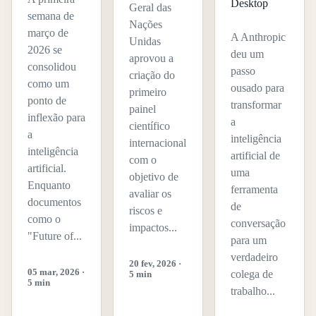
Desktop
Geral das
semana de
Nações
março de
A Anthropic
Unidas
2026 se
deu um
aprovou a
consolidou
passo
criação do
como um
ousado para
primeiro
ponto de
transformar
painel
inflexão para
a
científico
a
inteligência
internacional
inteligência
artificial de
com o
artificial.
uma
objetivo de
Enquanto
ferramenta
avaliar os
documentos
de
riscos e
como o
conversação
impactos...
"Future of...
para um
verdadeiro
20 fev, 2026 ·
05 mar, 2026 ·
colega de
5 min
5 min
trabalho...