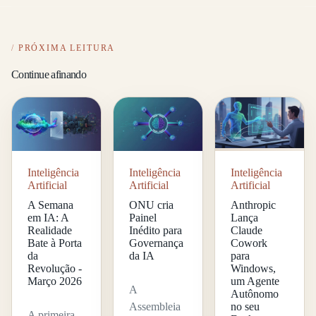
PRÓXIMA LEITURA
Continue afinando
Inteligência
Inteligência
Inteligência
Artificial
Artificial
Artificial
A Semana
ONU cria
Anthropic
em IA: A
Painel
Lança
Realidade
Inédito para
Claude
Bate à Porta
Governança
Cowork
da
da IA
para
Revolução -
Windows,
Março 2026
um Agente
A
Autônomo
Assembleia
no seu
A primeira