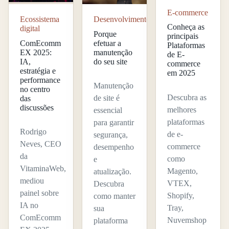
E-commerce
Desenvolvimento
Ecossistema
Conheça as
digital
Porque
principais
efetuar a
ComEcomm
Plataformas
manutenção
EX 2025:
de E-
do seu site
IA,
commerce
estratégia e
em 2025
performance
Manutenção
no centro
Descubra as
de site é
das
discussões
melhores
essencial
plataformas
para garantir
Rodrigo
de e-
segurança,
Neves, CEO
commerce
desempenho
da
como
e
VitaminaWeb,
Magento,
atualização.
mediou
VTEX,
Descubra
painel sobre
Shopify,
como manter
IA no
Tray,
sua
ComEcomm
Nuvemshop
plataforma