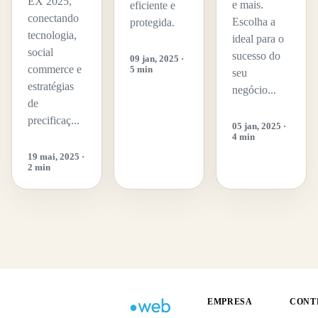
EX 2025,
e mais.
eficiente e
conectando
Escolha a
protegida.
tecnologia,
ideal para o
social
sucesso do
09 jan, 2025 ·
commerce e
5 min
seu
estratégias
negócio...
de
precificaç...
05 jan, 2025 ·
4 min
19 mai, 2025 ·
2 min
EMPRESA
CONT