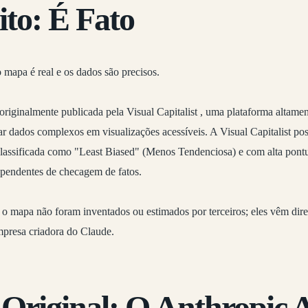
ito: É Fato
o mapa é real e os dados são precisos
.
 originalmente publicada pela
Visual Capitalist
, uma plataforma altamen
r dados complexos em visualizações acessíveis. A Visual Capitalist pos
 classificada como "Least Biased" (Menos Tendenciosa) e com alta pon
ependentes de checagem de fatos.
o mapa não foram inventados ou estimados por terceiros; eles vêm dire
mpresa criadora do Claude.
 Original: O Anthropic 