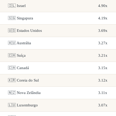
🇮🇱 Israel
4.90x
🇸🇬 Singapura
4.19x
🇺🇸 Estados Unidos
3.69x
🇦🇺 Austrália
3.27x
🇨🇭 Suíça
3.21x
🇨🇦 Canadá
3.15x
🇰🇷 Coreia do Sul
3.12x
🇳🇿 Nova Zelândia
3.11x
🇱🇺 Luxemburgo
3.07x