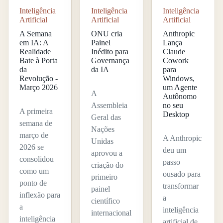
Inteligência
Inteligência
Inteligência
Artificial
Artificial
Artificial
A Semana
ONU cria
Anthropic
em IA: A
Painel
Lança
Realidade
Inédito para
Claude
Bate à Porta
Governança
Cowork
da
da IA
para
Revolução -
Windows,
Março 2026
um Agente
A
Autônomo
Assembleia
no seu
A primeira
Desktop
Geral das
semana de
Nações
março de
A Anthropic
Unidas
2026 se
deu um
aprovou a
consolidou
passo
criação do
como um
ousado para
primeiro
ponto de
transformar
painel
inflexão para
a
científico
a
inteligência
internacional
inteligência
artificial de