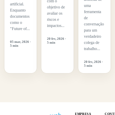
com o
artificial.
uma
objetivo de
Enquanto
ferramenta
avaliar os
documentos
de
riscos e
como o
conversação
impactos...
"Future of...
para um
verdadeiro
20 fev, 2026 ·
05 mar, 2026 ·
colega de
5 min
5 min
trabalho...
20 fev, 2026 ·
5 min
EMPRESA
CONT