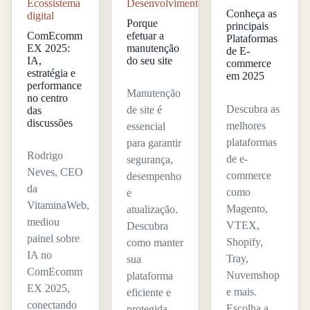
Desenvolvimento
Ecossistema
Conheça as
digital
Porque
principais
efetuar a
ComEcomm
Plataformas
manutenção
EX 2025:
de E-
do seu site
IA,
commerce
estratégia e
em 2025
performance
Manutenção
no centro
Descubra as
de site é
das
discussões
melhores
essencial
plataformas
para garantir
Rodrigo
de e-
segurança,
Neves, CEO
commerce
desempenho
da
como
e
VitaminaWeb,
Magento,
atualização.
mediou
VTEX,
Descubra
painel sobre
Shopify,
como manter
IA no
Tray,
sua
ComEcomm
Nuvemshop
plataforma
EX 2025,
e mais.
eficiente e
conectando
Escolha a
protegida.