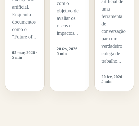
artificial de
com o
artificial.
uma
objetivo de
Enquanto
ferramenta
avaliar os
documentos
de
riscos e
como o
conversação
impactos...
"Future of...
para um
verdadeiro
20 fev, 2026 ·
05 mar, 2026 ·
colega de
5 min
5 min
trabalho...
20 fev, 2026 ·
5 min