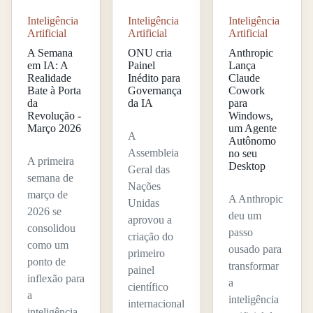
Inteligência
Inteligência
Inteligência
Artificial
Artificial
Artificial
A Semana
ONU cria
Anthropic
em IA: A
Painel
Lança
Realidade
Inédito para
Claude
Bate à Porta
Governança
Cowork
da
da IA
para
Revolução -
Windows,
Março 2026
um Agente
A
Autônomo
Assembleia
no seu
A primeira
Desktop
Geral das
semana de
Nações
março de
A Anthropic
Unidas
2026 se
deu um
aprovou a
consolidou
passo
criação do
como um
ousado para
primeiro
ponto de
transformar
painel
inflexão para
a
científico
a
inteligência
internacional
inteligência