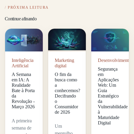
PRÓXIMA LEITURA
Continue afinando
Inteligência
Marketing
Desenvolvimento
Artificial
digital
Segurança
A Semana
O fim da
em
em IA: A
busca como
Aplicações
Realidade
a
Web: Um
Bate à Porta
conhecemos?
Guia
da
Decifrando
Estratégico
Revolução -
o
da
Março 2026
Consumidor
Vulnerabilidade
de 2026
à
Maturidade
A primeira
Digital
Um
semana de
mergulho