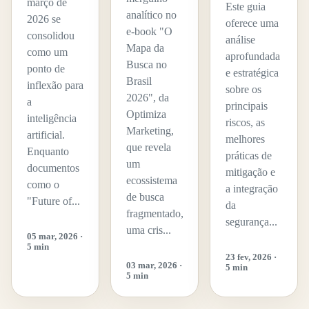
março de
Este guia
analítico no
2026 se
oferece uma
e-book "O
consolidou
análise
Mapa da
como um
aprofundada
Busca no
ponto de
e estratégica
Brasil
inflexão para
sobre os
2026", da
a
principais
Optimiza
inteligência
riscos, as
Marketing,
artificial.
melhores
que revela
Enquanto
práticas de
um
documentos
mitigação e
ecossistema
como o
a integração
de busca
"Future of...
da
fragmentado,
segurança...
uma cris...
05 mar, 2026 ·
5 min
23 fev, 2026 ·
03 mar, 2026 ·
5 min
5 min