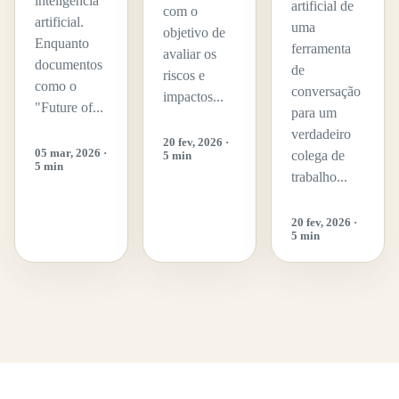
inteligência
artificial de
com o
artificial.
uma
objetivo de
Enquanto
ferramenta
avaliar os
documentos
de
riscos e
como o
conversação
impactos...
"Future of...
para um
verdadeiro
20 fev, 2026 ·
05 mar, 2026 ·
colega de
5 min
5 min
trabalho...
20 fev, 2026 ·
5 min