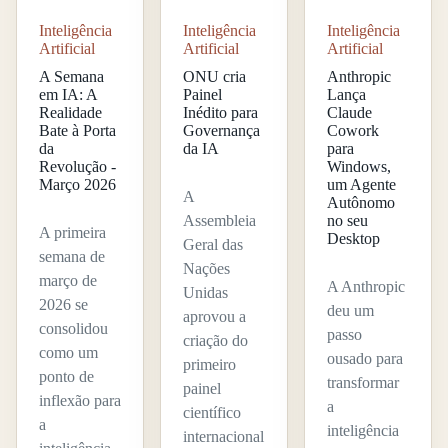
Inteligência
Inteligência
Inteligência
Artificial
Artificial
Artificial
A Semana
ONU cria
Anthropic
em IA: A
Painel
Lança
Realidade
Inédito para
Claude
Bate à Porta
Governança
Cowork
da
da IA
para
Revolução -
Windows,
Março 2026
um Agente
A
Autônomo
Assembleia
no seu
A primeira
Desktop
Geral das
semana de
Nações
março de
A Anthropic
Unidas
2026 se
deu um
aprovou a
consolidou
passo
criação do
como um
ousado para
primeiro
ponto de
transformar
painel
inflexão para
a
científico
a
inteligência
internacional