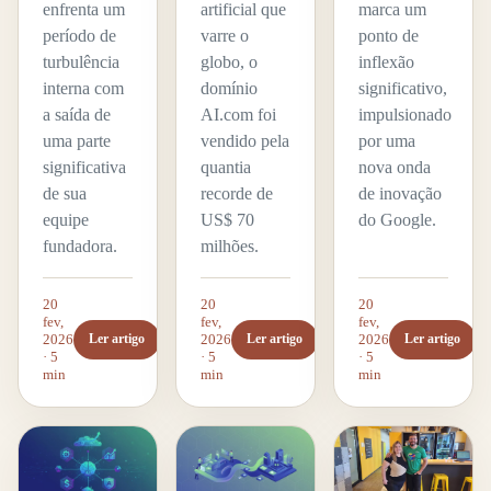
enfrenta um
artificial que
marca um
período de
varre o
ponto de
turbulência
globo, o
inflexão
interna com
domínio
significativo,
a saída de
AI.com foi
impulsionado
uma parte
vendido pela
por uma
significativa
quantia
nova onda
de sua
recorde de
de inovação
equipe
US$ 70
do Google.
fundadora.
milhões.
20
20
20
fev,
fev,
fev,
2026
2026
2026
Ler artigo
Ler artigo
Ler artigo
· 5
· 5
· 5
min
min
min