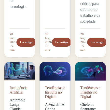
da
críticas para
tecnologia.
o futuro do
trabalho e da
sociedade.
20
20
20
fev,
fev,
fev,
2026
2026
2026
Ler artigo
Ler artigo
Ler artigo
· 5
· 5
· 5
min
min
min
Inteligência
Tendências e
Tendências e
Artificial
Insights no
Insights no
Digital
Digital
Anthropic
Lança
A Voz da IA
Chefe de
Claude
Ganha
Segurança