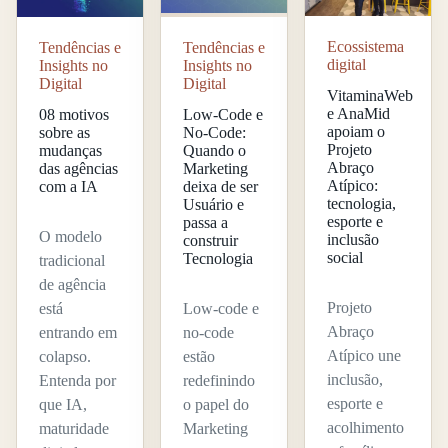
Ecossistema
Tendências e
Tendências e
digital
Insights no
Insights no
Digital
Digital
VitaminaWeb
e AnaMid
08 motivos
Low-Code e
apoiam o
sobre as
No-Code:
Projeto
mudanças
Quando o
Abraço
das agências
Marketing
Atípico:
com a IA
deixa de ser
tecnologia,
Usuário e
esporte e
passa a
O modelo
inclusão
construir
social
Tecnologia
tradicional
de agência
Projeto
está
Low-code e
Abraço
entrando em
no-code
Atípico une
colapso.
estão
inclusão,
Entenda por
redefinindo
esporte e
que IA,
o papel do
acolhimento
maturidade
Marketing