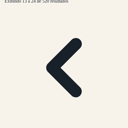
Exibindo
13
a
24
de
520
resultados