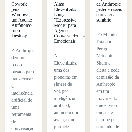
Cowork
Alma:
da Anthropic
para
ElevenLabs
pededemissão
Windows,
Lança
com alerta
um Agente
"Expressive
sombrio
Autônomo
Mode" para
no seu
Agentes
"O Mundo
Desktop
Conversacionais
Emocionais
Está em
Perigo",
A Anthropic
A
Mrinank
deu um
ElevenLabs,
Sharma
passo
uma das
alerta e pede
ousado para
pioneiras em
demissão da
transformar
síntese de
Anthropic
a
voz por
em um
inteligência
inteligência
movimento
artificial de
artificial,
que enviou
uma
anunciou um
ondas de
ferramenta
avanço que
choque pela
de
promete
comunidade
conversação