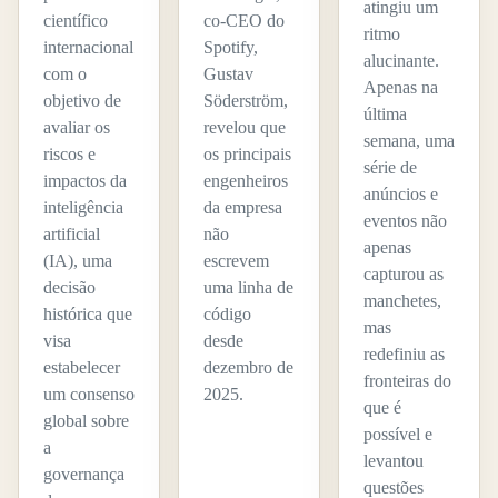
atingiu um
científico
co-CEO do
ritmo
internacional
Spotify,
alucinante.
com o
Gustav
Apenas na
objetivo de
Söderström,
última
avaliar os
revelou que
semana, uma
riscos e
os principais
série de
impactos da
engenheiros
anúncios e
inteligência
da empresa
eventos não
artificial
não
apenas
(IA), uma
escrevem
capturou as
decisão
uma linha de
manchetes,
histórica que
código
mas
visa
desde
redefiniu as
estabelecer
dezembro de
fronteiras do
um consenso
2025.
que é
global sobre
possível e
a
levantou
governança
questões