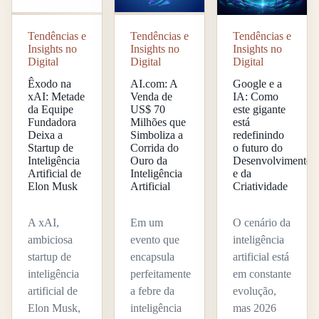
Tendências e
Tendências e
Tendências e
Insights no
Insights no
Insights no
Digital
Digital
Digital
Êxodo na
AI.com: A
Google e a
xAI: Metade
Venda de
IA: Como
da Equipe
US$ 70
este gigante
Fundadora
Milhões que
está
Deixa a
Simboliza a
redefinindo
Startup de
Corrida do
o futuro do
Inteligência
Ouro da
Desenvolvimento
Artificial de
Inteligência
e da
Elon Musk
Artificial
Criatividade
A xAI,
Em um
O cenário da
ambiciosa
evento que
inteligência
startup de
encapsula
artificial está
inteligência
perfeitamente
em constante
artificial de
a febre da
evolução,
Elon Musk,
inteligência
mas 2026