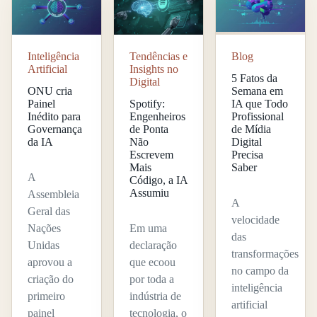
Inteligência
Tendências e
Blog
Artificial
Insights no
5 Fatos da
Digital
ONU cria
Semana em
Painel
Spotify:
IA que Todo
Inédito para
Engenheiros
Profissional
Governança
de Ponta
de Mídia
da IA
Não
Digital
Escrevem
Precisa
Mais
Saber
A
Código, a IA
Assumiu
Assembleia
A
Geral das
velocidade
Nações
Em uma
das
Unidas
declaração
transformações
aprovou a
que ecoou
no campo da
criação do
por toda a
inteligência
primeiro
indústria de
artificial
painel
tecnologia, o