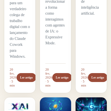
revolucionar
de
para um
a forma
inteligência
verdadeiro
como
artificial.
colega de
interagimos
trabalho
com agentes
digital com o
de IA: o
lançamento
Expressive
do Claude
Mode.
Cowork
para
Windows.
20
20
20
fev,
fev,
fev,
2026
2026
2026
Ler artigo
Ler artigo
Ler artigo
· 5
· 5
· 5
min
min
min