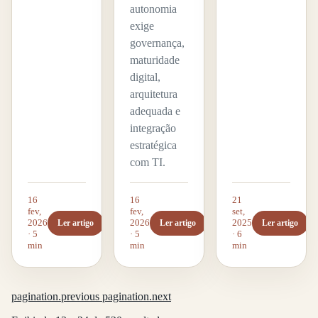
autonomia
exige
governança,
maturidade
digital,
arquitetura
adequada e
integração
estratégica
com TI.
16
16
21
fev,
fev,
set,
2026
2026
2025
Ler artigo
Ler artigo
Ler artigo
· 5
· 5
· 6
min
min
min
pagination.previous
pagination.next