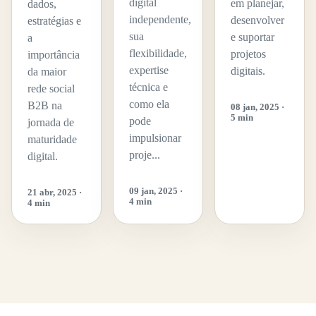
digital
em planejar,
dados,
independente,
desenvolver
estratégias e
sua
e suportar
a
flexibilidade,
projetos
importância
expertise
digitais.
da maior
técnica e
rede social
como ela
B2B na
08 jan, 2025 ·
5 min
pode
jornada de
impulsionar
maturidade
proje...
digital.
09 jan, 2025 ·
21 abr, 2025 ·
4 min
4 min