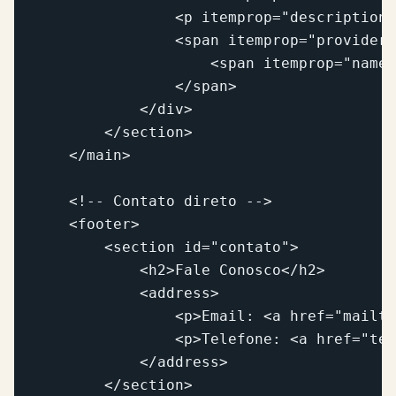
                <p itemprop="description"
                <span itemprop="provider"
                    <span itemprop="name"
                </span>

            </div>

        </section>

    </main>

    <!-- Contato direto -->

    <footer>

        <section id="contato">

            <h2>Fale Conosco</h2>

            <address>

                <p>Email: <a href="mailto
                <p>Telefone: <a href="tel
            </address>

        </section>
