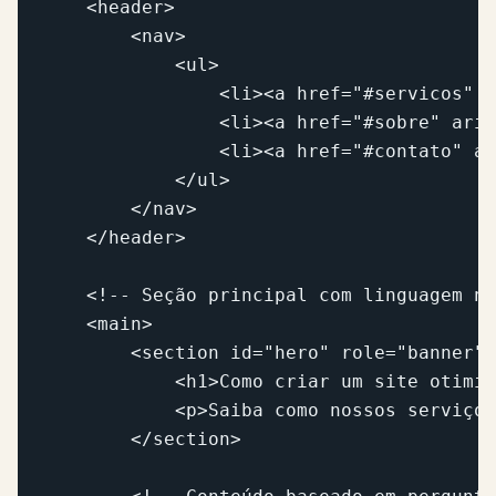
    <header>

        <nav>

            <ul>

                <li><a href="#servicos" a
                <li><a href="#sobre" aria
                <li><a href="#contato" ar
            </ul>

        </nav>

    </header>

    <!-- Seção principal com linguagem na
    <main>

        <section id="hero" role="banner">
            <h1>Como criar um site otimiz
            <p>Saiba como nossos serviços
        </section>
