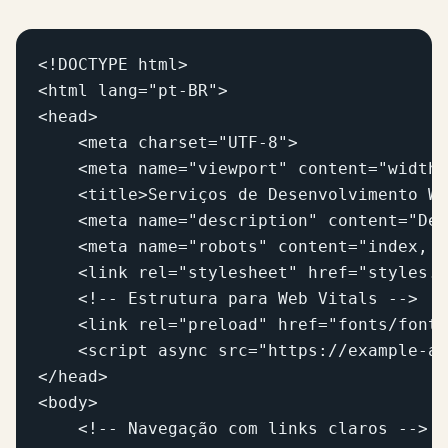
<!DOCTYPE html>

<html lang="pt-BR">

<head>

    <meta charset="UTF-8">

    <meta name="viewport" content="width=
    <title>Serviços de Desenvolvimento We
    <meta name="description" content="Des
    <meta name="robots" content="index, f
    <link rel="stylesheet" href="styles.c
    <!-- Estrutura para Web Vitals -->

    <link rel="preload" href="fonts/font.
    <script async src="https://example-an
</head>

<body>

    <!-- Navegação com links claros -->
