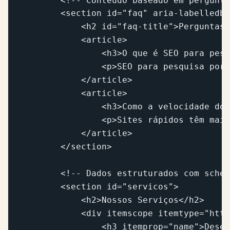
        <!-- Conteúdo baseado em pergunta
        <section id="faq" aria-labelledby
            <h2 id="faq-title">Perguntas 
            <article>

                <h3>O que é SEO para pesq
                <p>SEO para pesquisa por 
            </article>

            <article>

                <h3>Como a velocidade do 
                <p>Sites rápidos têm mais
            </article>

        </section>

        <!-- Dados estruturados com schem
        <section id="servicos">

            <h2>Nossos Serviços</h2>

            <div itemscope itemtype="http
                <h3 itemprop="name">Desen