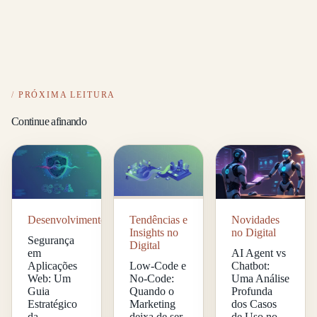
PRÓXIMA LEITURA
Continue afinando
Desenvolvimento
Tendências e
Novidades
Insights no
no Digital
Segurança
Digital
em
AI Agent vs
Aplicações
Low-Code e
Chatbot:
Web: Um
No-Code:
Uma Análise
Guia
Quando o
Profunda
Estratégico
Marketing
dos Casos
da
deixa de ser
de Uso no