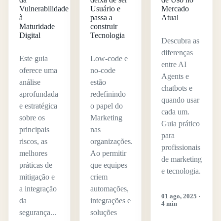
Vulnerabilidade
Usuário e
Mercado
à
passa a
Atual
Maturidade
construir
Digital
Tecnologia
Descubra as
diferenças
Este guia
Low-code e
entre AI
oferece uma
no-code
Agents e
análise
estão
chatbots e
aprofundada
redefinindo
quando usar
e estratégica
o papel do
cada um.
sobre os
Marketing
Guia prático
principais
nas
para
riscos, as
organizações.
profissionais
melhores
Ao permitir
de marketing
práticas de
que equipes
e tecnologia.
mitigação e
criem
a integração
automações,
01 ago, 2025 ·
da
integrações e
4 min
segurança...
soluções