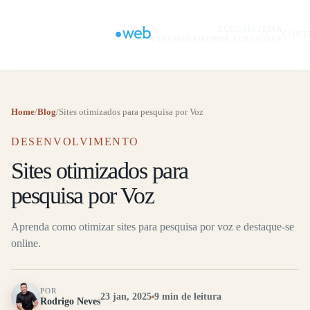
A
ECOSSISTEMA
CONT
VITAMINAWEB
DE SOLUÇÕES
Home
/
Blog
/
Sites otimizados para pesquisa por Voz
DESENVOLVIMENTO
Sites otimizados para
pesquisa por Voz
Aprenda como otimizar sites para pesquisa por voz e destaque-se
online.
POR
23 jan, 2025
9 min de leitura
Rodrigo Neves