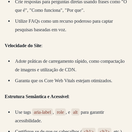
Crie respostas para perguntas diretas usando frases como "O
que é", "Como funciona", "Por que".
Utilize FAQs como um recurso poderoso para captar
pesquisas baseadas em voz.
Velocidade do Site
:
Adote práticas de carregamento rápido, como compactação
de imagens e utilização de CDN.
Garanta que os Core Web Vitals estejam otimizados.
Estrutura Semântica e Acessível
:
Use tags
aria-label
,
role
, e
alt
para garantir
acessibilidade.
Certifique-se de que os cabeçalhos (
<h1>
,
<h2>
, etc.)