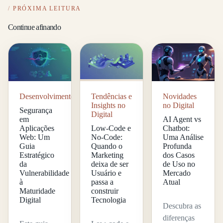
PRÓXIMA LEITURA
Continue afinando
Desenvolvimento
Tendências e
Novidades
Insights no
no Digital
Segurança
Digital
em
AI Agent vs
Aplicações
Low-Code e
Chatbot:
Web: Um
No-Code:
Uma Análise
Guia
Quando o
Profunda
Estratégico
Marketing
dos Casos
da
deixa de ser
de Uso no
Vulnerabilidade
Usuário e
Mercado
à
passa a
Atual
Maturidade
construir
Digital
Tecnologia
Descubra as
diferenças