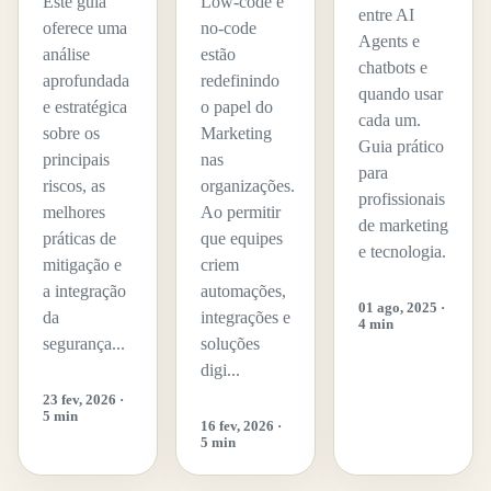
Este guia
Low-code e
entre AI
oferece uma
no-code
Agents e
análise
estão
chatbots e
aprofundada
redefinindo
quando usar
e estratégica
o papel do
cada um.
sobre os
Marketing
Guia prático
principais
nas
para
riscos, as
organizações.
profissionais
melhores
Ao permitir
de marketing
práticas de
que equipes
e tecnologia.
mitigação e
criem
a integração
automações,
01 ago, 2025 ·
da
integrações e
4 min
segurança...
soluções
digi...
23 fev, 2026 ·
5 min
16 fev, 2026 ·
5 min