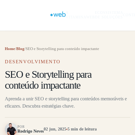
A
ECOSSISTEMA
CONT
VITAMINAWEB
DE SOLUÇÕES
Home
/
Blog
/
SEO e Storytelling para conteúdo impactante
DESENVOLVIMENTO
SEO e Storytelling para
conteúdo impactante
Aprenda a unir SEO e storytelling para conteúdos memoráveis e
eficazes. Descubra estratégias chave.
POR
02 jun, 2025
5 min de leitura
Rodrigo Neves