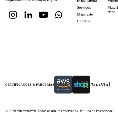
Ecossistema
Video
Serviços
Materi
ricos
Manifesto
Contato
AnaMid
CERTIFICAÇÕES & PARCERIAS
© 2026 VitaminaWeb. Todos os direitos reservados.
Política de Privacidade