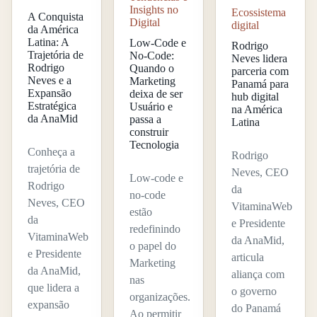
Insights no
Ecossistema
A Conquista
Digital
digital
da América
Latina: A
Low-Code e
Rodrigo
Trajetória de
No-Code:
Neves lidera
Rodrigo
Quando o
parceria com
Neves e a
Marketing
Panamá para
Expansão
deixa de ser
hub digital
Estratégica
Usuário e
na América
da AnaMid
passa a
Latina
construir
Tecnologia
Conheça a
Rodrigo
trajetória de
Neves, CEO
Low-code e
Rodrigo
da
no-code
Neves, CEO
VitaminaWeb
estão
da
e Presidente
redefinindo
VitaminaWeb
da AnaMid,
o papel do
e Presidente
articula
Marketing
da AnaMid,
aliança com
nas
que lidera a
o governo
organizações.
expansão
do Panamá
Ao permitir