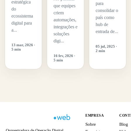
estratégica
para
que equipes
do
consolidar o
criem
ecossistema
país como
automações,
digital para
hub de
integrações e
a...
entrada de...
soluções
digi...
13 mar, 2026 ·
05 jul, 2025 ·
5 min
2 min
16 fev, 2026 ·
5 min
EMPRESA
CONT
Sobre
Blog
Orquestradora de Operação Digital