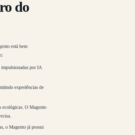
ro do
gento está bem
m:
o impulsionadas por IA
itindo experiências de
s ecológicas. O Magento
ecisa.
s, o Magento já possui