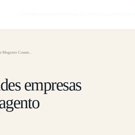
A VITAMINAWEB
ECOSSISTEMA DE SOLUÇÕES
CONTEÚDO
em Magento Comm...
ndes empresas
agento