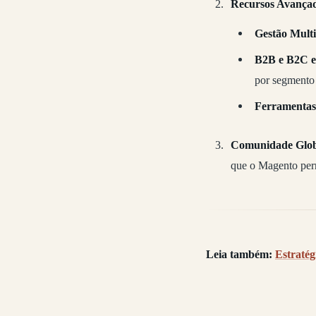
Recursos Avança
Gestão Multi
B2B e B2C e
por segmento 
Ferramentas
Comunidade Globa
que o Magento perm
Leia também:
Estraté