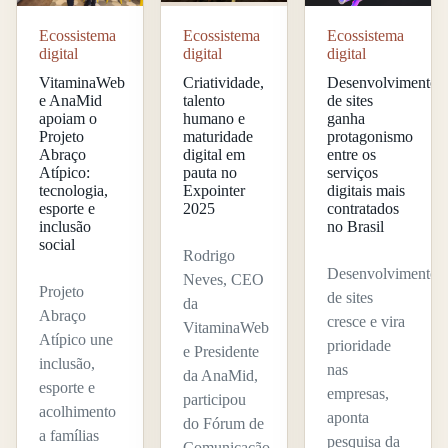
Ecossistema
Ecossistema
Ecossistema
digital
digital
digital
VitaminaWeb
Criatividade,
Desenvolvimento
e AnaMid
talento
de sites
apoiam o
humano e
ganha
Projeto
maturidade
protagonismo
Abraço
digital em
entre os
Atípico:
pauta no
serviços
tecnologia,
Expointer
digitais mais
esporte e
2025
contratados
inclusão
no Brasil
social
Rodrigo
Desenvolvimento
Neves, CEO
Projeto
de sites
da
Abraço
cresce e vira
VitaminaWeb
Atípico une
prioridade
e Presidente
inclusão,
nas
da AnaMid,
esporte e
empresas,
participou
acolhimento
aponta
do Fórum de
a famílias
pesquisa da
Comunicação