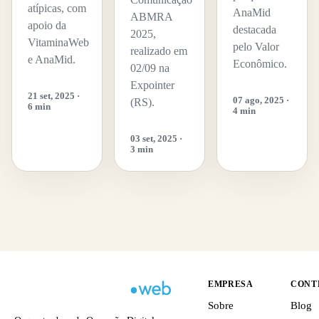
atípicas, com
AnaMid
ABMRA
apoio da
destacada
2025,
VitaminaWeb
pelo Valor
realizado em
e AnaMid.
Econômico.
02/09 na
Expointer
21 set, 2025 ·
07 ago, 2025 ·
(RS).
6 min
4 min
03 set, 2025 ·
3 min
EMPRESA
CONT
Sobre
Blog