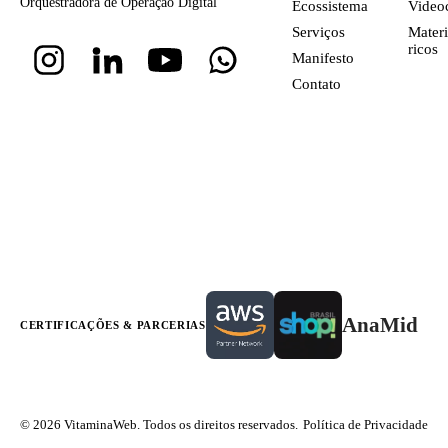
Orquestradora de Operação Digital
Ecossistema
Video
Serviços
Materi
ricos
Manifesto
Contato
AnaMid
CERTIFICAÇÕES & PARCERIAS
© 2026 VitaminaWeb. Todos os direitos reservados.
Política de Privacidade