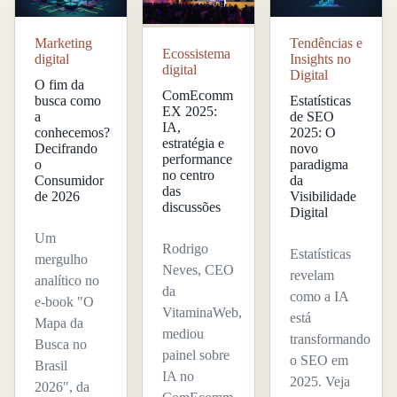
Marketing
Tendências e
Ecossistema
digital
Insights no
digital
Digital
O fim da
ComEcomm
busca como
Estatísticas
EX 2025:
a
de SEO
IA,
conhecemos?
2025: O
estratégia e
Decifrando
novo
performance
o
paradigma
no centro
Consumidor
da
das
de 2026
Visibilidade
discussões
Digital
Um
Rodrigo
Estatísticas
mergulho
Neves, CEO
revelam
analítico no
da
como a IA
e-book "O
VitaminaWeb,
está
Mapa da
mediou
transformando
Busca no
painel sobre
o SEO em
Brasil
IA no
2025. Veja
2026", da