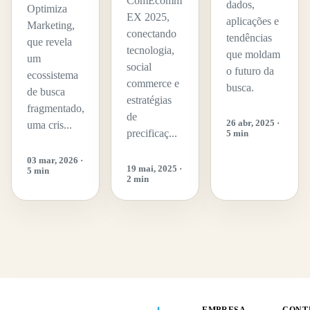
ComEcomm
dados,
Optimiza
EX 2025,
aplicações e
Marketing,
conectando
tendências
que revela
tecnologia,
que moldam
um
social
o futuro da
ecossistema
commerce e
busca.
de busca
estratégias
fragmentado,
de
26 abr, 2025 ·
uma cris...
precificaç...
5 min
03 mar, 2026 ·
19 mai, 2025 ·
5 min
2 min
EMPRESA
CONT