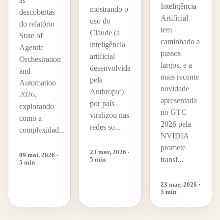
as
Inteligência
mostrando o
descobertas
Artificial
uso do
do relatório
tem
Claude (a
State of
caminhado a
inteligência
Agentic
passos
artificial
Orchestration
largos, e a
desenvolvida
and
mais recente
pela
Automation
novidade
Anthropic)
2026,
apresentada
por país
explorando
no GTC
viralizou nas
como a
2026 pela
redes so...
complexidad...
NVIDIA
promete
23 mar, 2026 ·
09 mai, 2026 ·
transf...
5 min
5 min
23 mar, 2026 ·
5 min