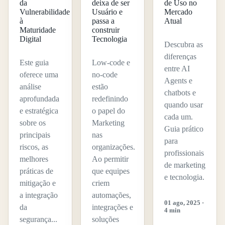
da
deixa de ser
de Uso no
Vulnerabilidade
Usuário e
Mercado
à
passa a
Atual
Maturidade
construir
Digital
Tecnologia
Descubra as
diferenças
Este guia
Low-code e
entre AI
oferece uma
no-code
Agents e
análise
estão
chatbots e
aprofundada
redefinindo
quando usar
e estratégica
o papel do
cada um.
sobre os
Marketing
Guia prático
principais
nas
para
riscos, as
organizações.
profissionais
melhores
Ao permitir
de marketing
práticas de
que equipes
e tecnologia.
mitigação e
criem
a integração
automações,
01 ago, 2025 ·
da
integrações e
4 min
segurança...
soluções