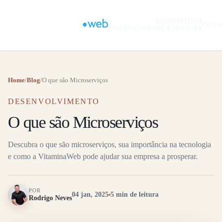
A
ECOSSISTEMA
CONT
VITAMINAWEB
DE SOLUÇÕES
Home
/
Blog
/
O que são Microserviços
DESENVOLVIMENTO
O que são Microserviços
Descubra o que são microserviços, sua importância na tecnologia
e como a VitaminaWeb pode ajudar sua empresa a prosperar.
POR
04 jan, 2025
5 min de leitura
Rodrigo Neves