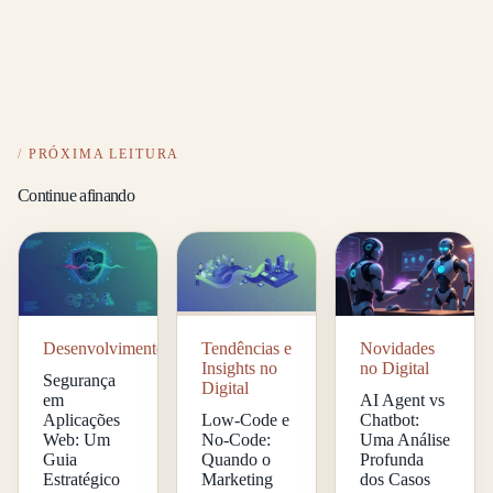
PRÓXIMA LEITURA
Continue afinando
Desenvolvimento
Tendências e
Novidades
Insights no
no Digital
Segurança
Digital
em
AI Agent vs
Aplicações
Low-Code e
Chatbot:
Web: Um
No-Code:
Uma Análise
Guia
Quando o
Profunda
Estratégico
Marketing
dos Casos