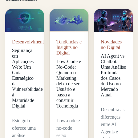
Desenvolvimento
Tendências e
Novidades
Insights no
no Digital
Segurança
Digital
em
AI Agent vs
Aplicações
Low-Code e
Chatbot:
Web: Um
No-Code:
Uma Análise
Guia
Quando o
Profunda
Estratégico
Marketing
dos Casos
da
deixa de ser
de Uso no
Vulnerabilidade
Usuário e
Mercado
à
passa a
Atual
Maturidade
construir
Digital
Tecnologia
Descubra as
diferenças
Este guia
Low-code e
entre AI
oferece uma
no-code
Agents e
análise
estão