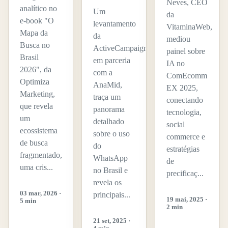
Neves, CEO
analítico no
Um
da
e-book "O
levantamento
VitaminaWeb,
Mapa da
da
mediou
Busca no
ActiveCampaign,
painel sobre
Brasil
em parceria
IA no
2026", da
com a
ComEcomm
Optimiza
AnaMid,
EX 2025,
Marketing,
traça um
conectando
que revela
panorama
tecnologia,
um
detalhado
social
ecossistema
sobre o uso
commerce e
de busca
do
estratégias
fragmentado,
WhatsApp
de
uma cris...
no Brasil e
precificaç...
revela os
03 mar, 2026 ·
principais...
19 mai, 2025 ·
5 min
2 min
21 set, 2025 ·