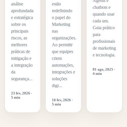
Agents e
análise
estão
chatbots e
aprofundada
redefinindo
quando usar
e estratégica
o papel do
cada um.
sobre os
Marketing
Guia prático
principais
nas
para
riscos, as
organizações.
profissionais
melhores
Ao permitir
de marketing
práticas de
que equipes
e tecnologia.
mitigação e
criem
a integração
automações,
01 ago, 2025 ·
da
integrações e
4 min
segurança...
soluções
digi...
23 fev, 2026 ·
5 min
16 fev, 2026 ·
5 min