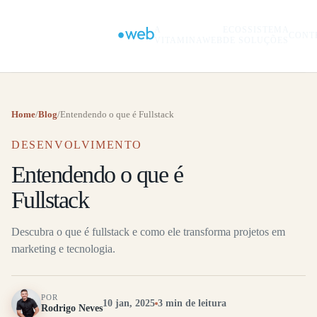
A
ECOSSISTEMA
CONT
VITAMINAWEB
DE SOLUÇÕES
Home
/
Blog
/
Entendendo o que é Fullstack
DESENVOLVIMENTO
Entendendo o que é
Fullstack
Descubra o que é fullstack e como ele transforma projetos em
marketing e tecnologia.
POR
10 jan, 2025
3 min de leitura
Rodrigo Neves