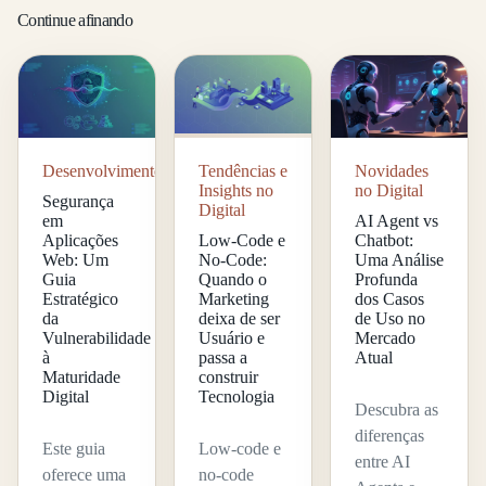
Continue afinando
Desenvolvimento
Tendências e
Novidades
Insights no
no Digital
Segurança
Digital
em
AI Agent vs
Aplicações
Low-Code e
Chatbot:
Web: Um
No-Code:
Uma Análise
Guia
Quando o
Profunda
Estratégico
Marketing
dos Casos
da
deixa de ser
de Uso no
Vulnerabilidade
Usuário e
Mercado
à
passa a
Atual
Maturidade
construir
Digital
Tecnologia
Descubra as
diferenças
Este guia
Low-code e
entre AI
oferece uma
no-code