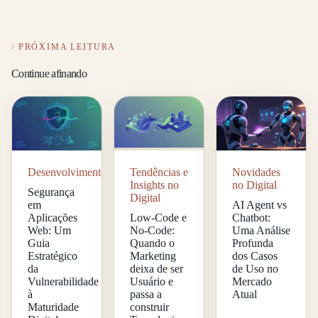
PRÓXIMA LEITURA
Continue afinando
Desenvolvimento
Tendências e
Novidades
Insights no
no Digital
Segurança
Digital
em
AI Agent vs
Aplicações
Low-Code e
Chatbot:
Web: Um
No-Code:
Uma Análise
Guia
Quando o
Profunda
Estratégico
Marketing
dos Casos
da
deixa de ser
de Uso no
Vulnerabilidade
Usuário e
Mercado
à
passa a
Atual
Maturidade
construir