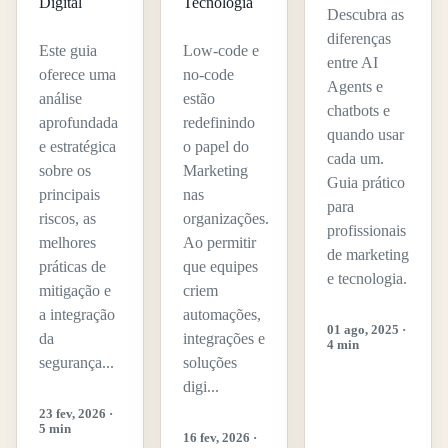
Digital
Tecnologia
Descubra as
diferenças
Este guia
Low-code e
entre AI
oferece uma
no-code
Agents e
análise
estão
chatbots e
aprofundada
redefinindo
quando usar
e estratégica
o papel do
cada um.
sobre os
Marketing
Guia prático
principais
nas
para
riscos, as
organizações.
profissionais
melhores
Ao permitir
de marketing
práticas de
que equipes
e tecnologia.
mitigação e
criem
a integração
automações,
01 ago, 2025 ·
da
integrações e
4 min
segurança...
soluções
digi...
23 fev, 2026 ·
5 min
16 fev, 2026 ·