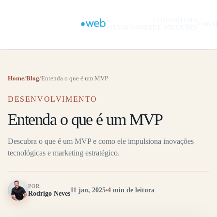
A
ECOSSISTEMA
CONT
VITAMINAWEB
DE SOLUÇÕES
Home
/
Blog
/
Entenda o que é um MVP
DESENVOLVIMENTO
Entenda o que é um MVP
Descubra o que é um MVP e como ele impulsiona inovações
tecnológicas e marketing estratégico.
POR
11 jan, 2025
4 min de leitura
Rodrigo Neves