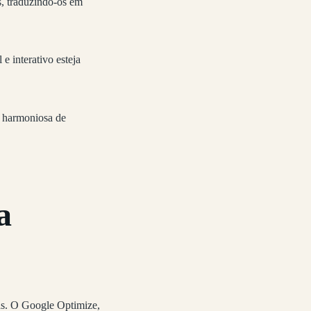
, traduzindo-os em
e interativo esteja
a harmoniosa de
a
as. O Google Optimize,