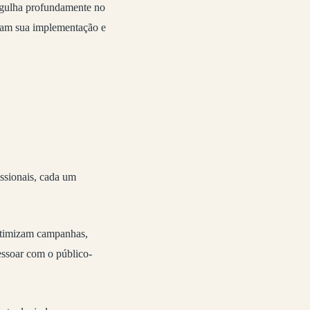
ergulha profundamente no
litam sua implementação e
issionais, cada um
 otimizam campanhas,
essoar com o público-