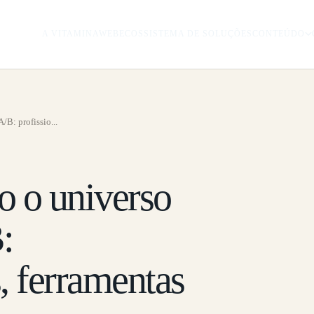
A VITAMINAWEB
ECOSSISTEMA DE SOLUÇÕES
CONTEÚDO
B: profissio...
 o universo
:
s, ferramentas