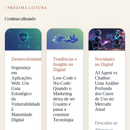
PRÓXIMA LEITURA
Continue afinando
Desenvolvimento
Tendências e
Novidades
Insights no
no Digital
Segurança
Digital
em
AI Agent vs
Aplicações
Low-Code e
Chatbot:
Web: Um
No-Code:
Uma Análise
Guia
Quando o
Profunda
Estratégico
Marketing
dos Casos
da
deixa de ser
de Uso no
Vulnerabilidade
Usuário e
Mercado
à
passa a
Atual
Maturidade
construir
Digital
Tecnologia
Descubra as
diferenças