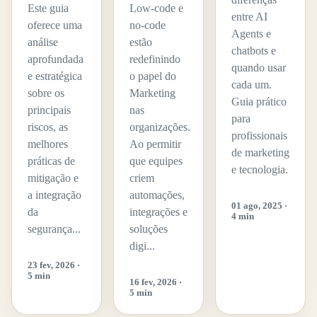
Este guia
Low-code e
entre AI
oferece uma
no-code
Agents e
análise
estão
chatbots e
aprofundada
redefinindo
quando usar
e estratégica
o papel do
cada um.
sobre os
Marketing
Guia prático
principais
nas
para
riscos, as
organizações.
profissionais
melhores
Ao permitir
de marketing
práticas de
que equipes
e tecnologia.
mitigação e
criem
a integração
automações,
01 ago, 2025 ·
da
integrações e
4 min
segurança...
soluções
digi...
23 fev, 2026 ·
5 min
16 fev, 2026 ·
5 min