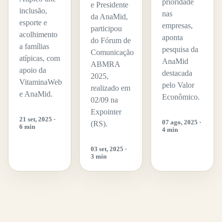
prioridade
e Presidente
inclusão,
nas
da AnaMid,
esporte e
empresas,
participou
acolhimento
aponta
do Fórum de
a famílias
pesquisa da
Comunicação
atípicas, com
AnaMid
ABMRA
apoio da
destacada
2025,
VitaminaWeb
pelo Valor
realizado em
e AnaMid.
Econômico.
02/09 na
Expointer
21 set, 2025 ·
07 ago, 2025 ·
(RS).
6 min
4 min
03 set, 2025 ·
3 min