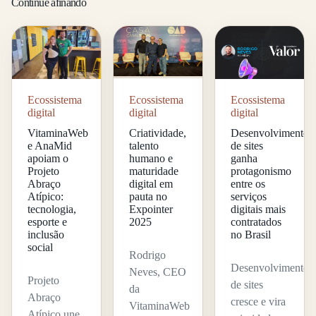
Continue afinando
Ecossistema
Ecossistema
Ecossistema
digital
digital
digital
VitaminaWeb
Criatividade,
Desenvolvimento
e AnaMid
talento
de sites
apoiam o
humano e
ganha
Projeto
maturidade
protagonismo
Abraço
digital em
entre os
Atípico:
pauta no
serviços
tecnologia,
Expointer
digitais mais
esporte e
2025
contratados
inclusão
no Brasil
social
Rodrigo
Desenvolvimento
Neves, CEO
Projeto
de sites
da
Abraço
cresce e vira
VitaminaWeb
Atípico une