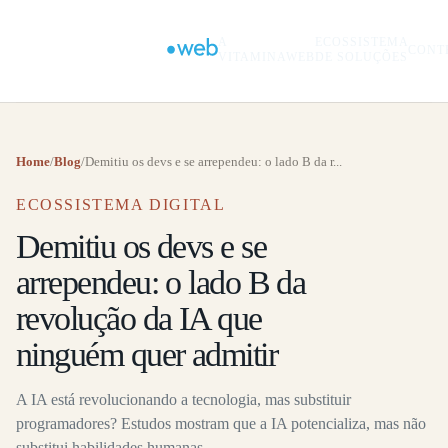
A
ECOSSISTEMA
CONT
VITAMINAWEB
DE SOLUÇÕES
Home
/
Blog
/
Demitiu os devs e se arrependeu: o lado B da r...
ECOSSISTEMA DIGITAL
Demitiu os devs e se
arrependeu: o lado B da
revolução da IA que
ninguém quer admitir
A IA está revolucionando a tecnologia, mas substituir
programadores? Estudos mostram que a IA potencializa, mas não
substitui habilidades humanas.