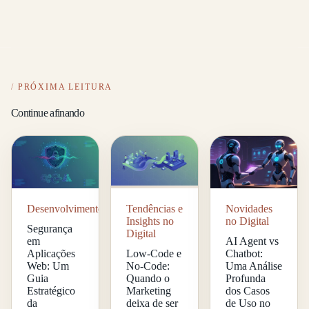
PRÓXIMA LEITURA
Continue afinando
Desenvolvimento
Tendências e
Novidades
Insights no
no Digital
Segurança
Digital
em
AI Agent vs
Aplicações
Low-Code e
Chatbot:
Web: Um
No-Code:
Uma Análise
Guia
Quando o
Profunda
Estratégico
Marketing
dos Casos
da
deixa de ser
de Uso no