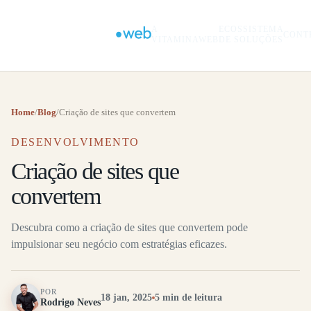
A
ECOSSISTEMA
CONT
VITAMINAWEB
DE SOLUÇÕES
Home
/
Blog
/
Criação de sites que convertem
DESENVOLVIMENTO
Criação de sites que
convertem
Descubra como a criação de sites que convertem pode
impulsionar seu negócio com estratégias eficazes.
POR
18 jan, 2025
5 min de leitura
Rodrigo Neves