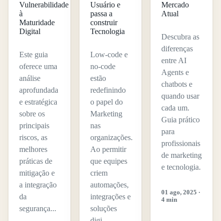
Vulnerabilidade
Usuário e
Mercado
à
passa a
Atual
Maturidade
construir
Digital
Tecnologia
Descubra as
diferenças
Este guia
Low-code e
entre AI
oferece uma
no-code
Agents e
análise
estão
chatbots e
aprofundada
redefinindo
quando usar
e estratégica
o papel do
cada um.
sobre os
Marketing
Guia prático
principais
nas
para
riscos, as
organizações.
profissionais
melhores
Ao permitir
de marketing
práticas de
que equipes
e tecnologia.
mitigação e
criem
a integração
automações,
01 ago, 2025 ·
da
integrações e
4 min
segurança...
soluções
digi...