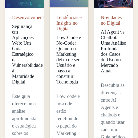
Desenvolvimento
Tendências e
Novidades
Insights no
no Digital
Segurança
Digital
em
AI Agent vs
Aplicações
Low-Code e
Chatbot:
Web: Um
No-Code:
Uma Análise
Guia
Quando o
Profunda
Estratégico
Marketing
dos Casos
da
deixa de ser
de Uso no
Vulnerabilidade
Usuário e
Mercado
à
passa a
Atual
Maturidade
construir
Digital
Tecnologia
Descubra as
diferenças
Este guia
Low-code e
entre AI
oferece uma
no-code
Agents e
análise
estão
chatbots e
aprofundada
redefinindo
quando usar
e estratégica
o papel do
cada um.
sobre os
Marketing
Guia prático