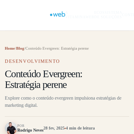
A
ECOSSISTEMA
CONT
VITAMINAWEB
DE SOLUÇÕES
Home
/
Blog
/
Conteúdo Evergreen: Estratégia perene
DESENVOLVIMENTO
Conteúdo Evergreen:
Estratégia perene
Explore como o conteúdo evergreen impulsiona estratégias de
marketing digital.
POR
28 fev, 2025
4 min de leitura
Rodrigo Neves