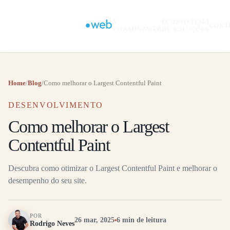
A
ECOSSISTEMA
CONT
VITAMINAWEB
DE SOLUÇÕES
Home
/
Blog
/
Como melhorar o Largest Contentful Paint
DESENVOLVIMENTO
Como melhorar o Largest
Contentful Paint
Descubra como otimizar o Largest Contentful Paint e melhorar o
desempenho do seu site.
POR
26 mar, 2025
6 min de leitura
Rodrigo Neves