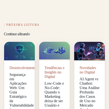
PRÓXIMA LEITURA
Continue afinando
Desenvolvimento
Tendências e
Novidades
Insights no
no Digital
Segurança
Digital
em
AI Agent vs
Aplicações
Low-Code e
Chatbot:
Web: Um
No-Code:
Uma Análise
Guia
Quando o
Profunda
Estratégico
Marketing
dos Casos
da
deixa de ser
de Uso no
Vulnerabilidade
Usuário e
Mercado