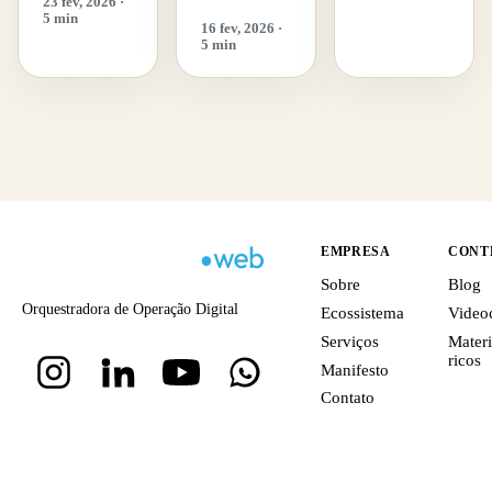
23 fev, 2026 ·
5 min
16 fev, 2026 ·
5 min
EMPRESA
CONT
Sobre
Blog
Orquestradora de Operação Digital
Ecossistema
Video
Serviços
Materi
ricos
Manifesto
Contato