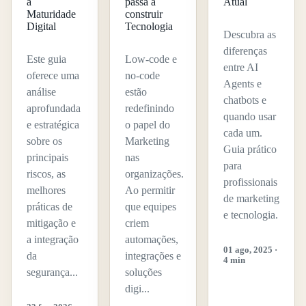
à
passa a
Atual
Maturidade
construir
Digital
Tecnologia
Descubra as
diferenças
Este guia
Low-code e
entre AI
oferece uma
no-code
Agents e
análise
estão
chatbots e
aprofundada
redefinindo
quando usar
e estratégica
o papel do
cada um.
sobre os
Marketing
Guia prático
principais
nas
para
riscos, as
organizações.
profissionais
melhores
Ao permitir
de marketing
práticas de
que equipes
e tecnologia.
mitigação e
criem
a integração
automações,
01 ago, 2025 ·
da
integrações e
4 min
segurança...
soluções
digi...