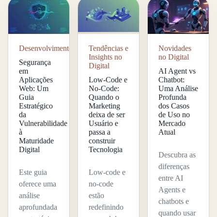
Desenvolvimento
Tendências e
Novidades
Insights no
no Digital
Segurança
Digital
em
AI Agent vs
Aplicações
Low-Code e
Chatbot:
Web: Um
No-Code:
Uma Análise
Guia
Quando o
Profunda
Estratégico
Marketing
dos Casos
da
deixa de ser
de Uso no
Vulnerabilidade
Usuário e
Mercado
à
passa a
Atual
Maturidade
construir
Digital
Tecnologia
Descubra as
diferenças
Este guia
Low-code e
entre AI
oferece uma
no-code
Agents e
análise
estão
chatbots e
aprofundada
redefinindo
quando usar