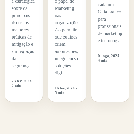
e estratégica
o papel do
cada um.
sobre os
Marketing
Guia prático
principais
nas
para
riscos, as
organizações.
profissionais
melhores
Ao permitir
de marketing
práticas de
que equipes
e tecnologia.
mitigação e
criem
a integração
automações,
01 ago, 2025 ·
da
integrações e
4 min
segurança...
soluções
digi...
23 fev, 2026 ·
5 min
16 fev, 2026 ·
5 min