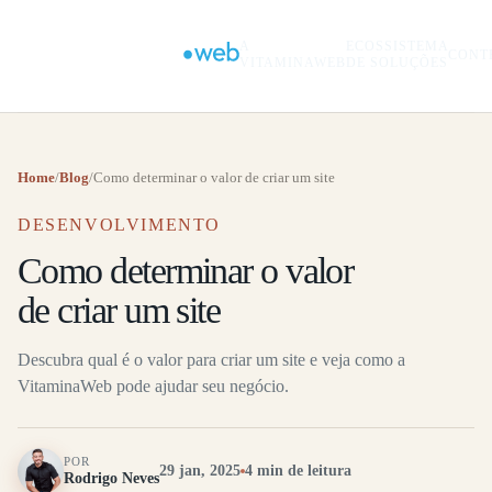
A
ECOSSISTEMA
CONT
VITAMINAWEB
DE SOLUÇÕES
Home
/
Blog
/
Como determinar o valor de criar um site
DESENVOLVIMENTO
Como determinar o valor
de criar um site
Descubra qual é o valor para criar um site e veja como a
VitaminaWeb pode ajudar seu negócio.
POR
29 jan, 2025
4 min de leitura
Rodrigo Neves