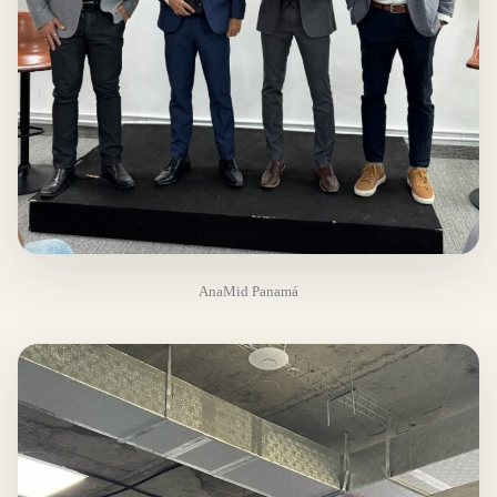
AnaMid Panamá