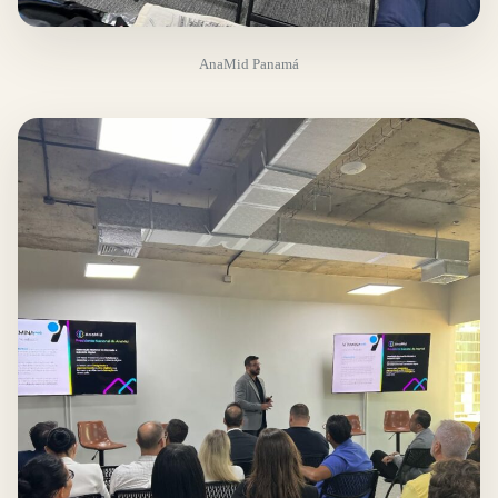
AnaMid Panamá