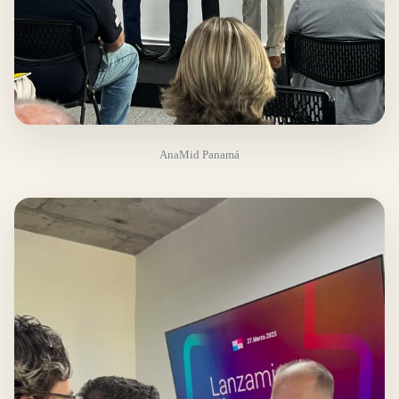
AnaMid Panamá