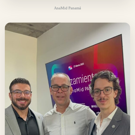
AnaMid Panamá