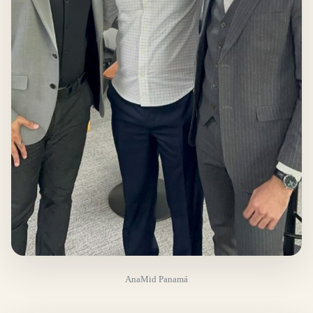
AnaMid Panamá