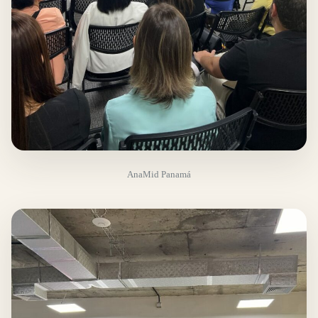
AnaMid Panamá