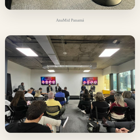
AnaMid Panamá