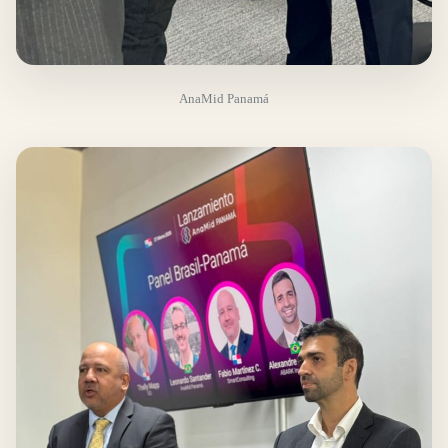
AnaMid Panamá