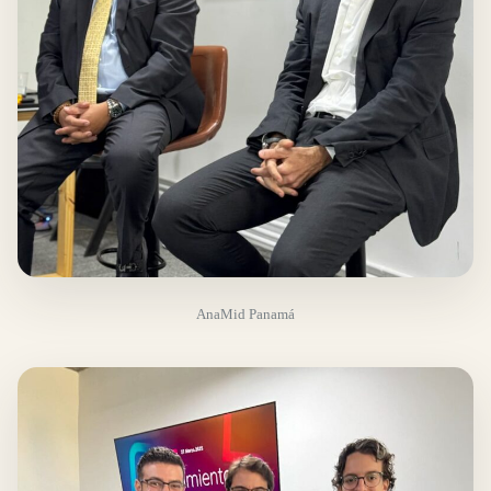
AnaMid Panamá