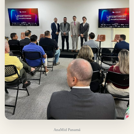
AnaMid Panamá