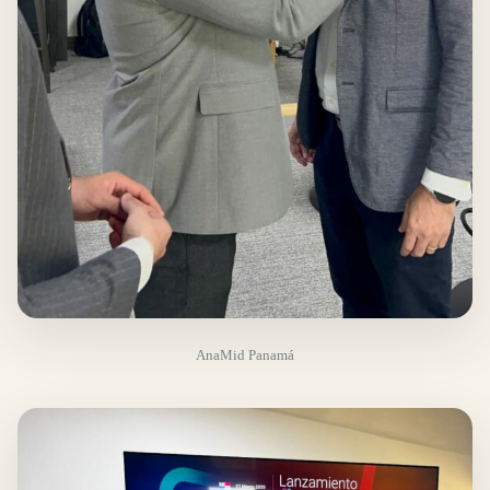
AnaMid Panamá