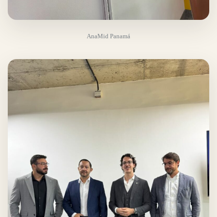
AnaMid Panamá