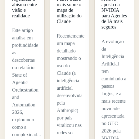
abismo entre
mais sobre o
aposta da
visão e
mapa de
NVIDIA
realidade
utilização do
para Agentes
Claude
de IA mais
seguros
Este artigo
Recentemente,
analisa em
A evolução
um mapa
profundidade
da
detalhado
as
Inteligência
mostrando o
descobertas
Artificial
uso do
do relatório
tem
Claude (a
State of
caminhado a
inteligência
Agentic
passos
artificial
Orchestration
largos, e a
desenvolvida
and
mais recente
pela
Automation
novidade
Anthropic)
2026,
apresentada
por país
explorando
no GTC
viralizou nas
como a
2026 pela
redes so...
complexidad...
NVIDIA