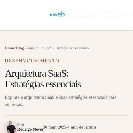
A
ECOSSISTEMA
CONT
VITAMINAWEB
DE SOLUÇÕES
Home
/
Blog
/
Arquitetura SaaS: Estratégias essenciais
DESENVOLVIMENTO
Arquitetura SaaS:
Estratégias essenciais
Explore a arquitetura SaaS e suas estratégias essenciais para
empresas.
POR
30 mar, 2025
4 min de leitura
Rodrigo Neves