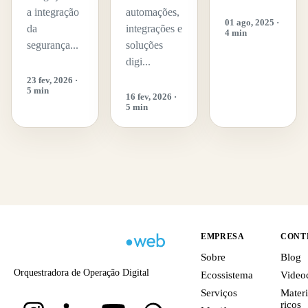
a integração
automações,
01 ago, 2025 ·
da
integrações e
4 min
segurança...
soluções
digi...
23 fev, 2026 ·
5 min
16 fev, 2026 ·
5 min
EMPRESA
CONT
Sobre
Blog
Orquestradora de Operação Digital
Ecossistema
Video
Serviços
Materi
ricos