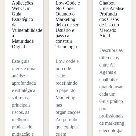
Aplicações
Low-Code e
Chatbot:
Web: Um
No-Code:
Uma Análise
Guia
Quando o
Profunda
Estratégico
Marketing
dos Casos
da
deixa de ser
de Uso no
Vulnerabilidade
Usuário e
Mercado
à
passa a
Atual
Maturidade
construir
Digital
Tecnologia
Descubra as
diferenças
Este guia
Low-code e
entre AI
oferece uma
no-code
Agents e
análise
estão
chatbots e
aprofundada
redefinindo
quando usar
e estratégica
o papel do
cada um.
sobre os
Marketing
Guia prático
principais
nas
para
riscos, as
organizações.
profissionais
melhores
Ao permitir
de marketing
práticas de
que equipes
e tecnologia.
mitigação e
criem