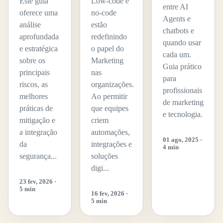
Este guia
Low-code e
entre AI
oferece uma
no-code
Agents e
análise
estão
chatbots e
aprofundada
redefinindo
quando usar
e estratégica
o papel do
cada um.
sobre os
Marketing
Guia prático
principais
nas
para
riscos, as
organizações.
profissionais
melhores
Ao permitir
de marketing
práticas de
que equipes
e tecnologia.
mitigação e
criem
a integração
automações,
01 ago, 2025 ·
da
integrações e
4 min
segurança...
soluções
digi...
23 fev, 2026 ·
5 min
16 fev, 2026 ·
5 min