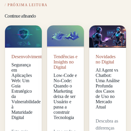
PRÓXIMA LEITURA
Continue afinando
Desenvolvimento
Tendências e
Novidades
Insights no
no Digital
Segurança
Digital
em
AI Agent vs
Aplicações
Low-Code e
Chatbot:
Web: Um
No-Code:
Uma Análise
Guia
Quando o
Profunda
Estratégico
Marketing
dos Casos
da
deixa de ser
de Uso no
Vulnerabilidade
Usuário e
Mercado
à
passa a
Atual
Maturidade
construir
Digital
Tecnologia
Descubra as
diferenças