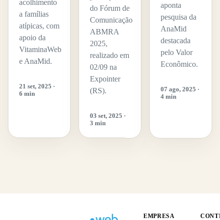
acolhimento
aponta
do Fórum de
a famílias
pesquisa da
Comunicação
atípicas, com
AnaMid
ABMRA
apoio da
destacada
2025,
VitaminaWeb
pelo Valor
realizado em
e AnaMid.
Econômico.
02/09 na
Expointer
21 set, 2025 ·
07 ago, 2025 ·
(RS).
6 min
4 min
03 set, 2025 ·
3 min
EMPRESA
CONT