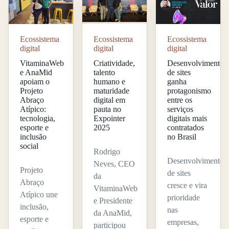
Ecossistema
Ecossistema
Ecossistema
digital
digital
digital
VitaminaWeb
Criatividade,
Desenvolvimento
e AnaMid
talento
de sites
apoiam o
humano e
ganha
Projeto
maturidade
protagonismo
Abraço
digital em
entre os
Atípico:
pauta no
serviços
tecnologia,
Expointer
digitais mais
esporte e
2025
contratados
inclusão
no Brasil
social
Rodrigo
Desenvolvimento
Neves, CEO
Projeto
de sites
da
Abraço
cresce e vira
VitaminaWeb
Atípico une
prioridade
e Presidente
inclusão,
nas
da AnaMid,
esporte e
empresas,
participou