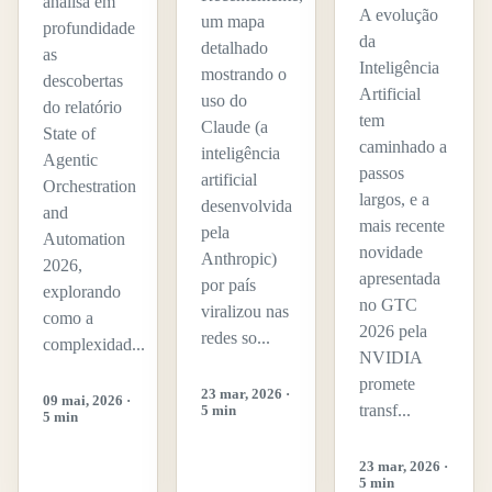
analisa em
A evolução
um mapa
profundidade
da
detalhado
as
Inteligência
mostrando o
descobertas
Artificial
uso do
do relatório
tem
Claude (a
State of
caminhado a
inteligência
Agentic
passos
artificial
Orchestration
largos, e a
desenvolvida
and
mais recente
pela
Automation
novidade
Anthropic)
2026,
apresentada
por país
explorando
no GTC
viralizou nas
como a
2026 pela
redes so...
complexidad...
NVIDIA
promete
23 mar, 2026 ·
09 mai, 2026 ·
transf...
5 min
5 min
23 mar, 2026 ·
5 min