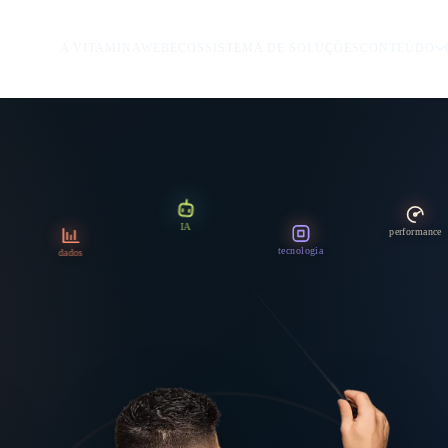
A VITAMINAWEB
ECOSSISTEMA DE SOLUÇÕES
CONTEÚDO
IA
performance
tecnologia
dados