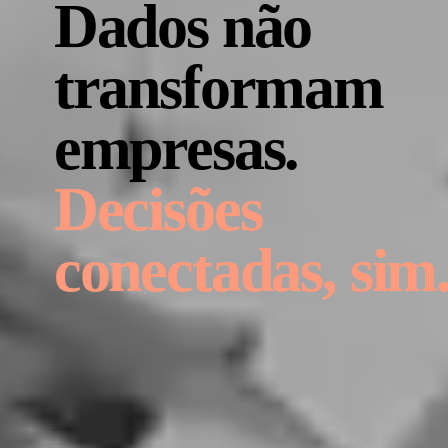
Dados não
transformam
empresas.
Decisões
conectadas, sim