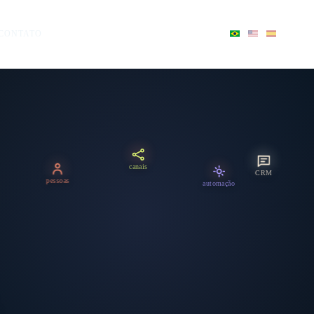
CONTATO
canais
CRM
pessoas
automação