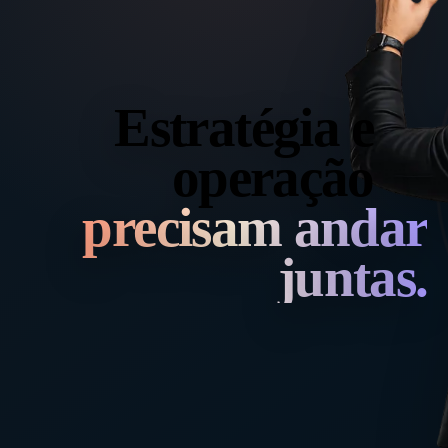
Estratégia e
operação
precisam andar
juntas.