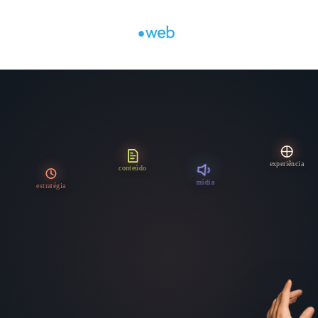
experiência
conteúdo
mídia
estratégia