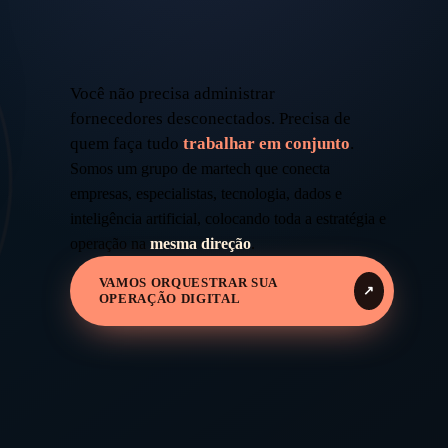
Você não precisa administrar
fornecedores desconectados. Precisa de
quem faça tudo
trabalhar em conjunto
.
Somos um grupo de martech que conecta
empresas, especialistas, tecnologia, dados e
inteligência artificial, colocando toda a estratégia e
operação na
mesma direção
.
VAMOS ORQUESTRAR SUA
↗
OPERAÇÃO DIGITAL