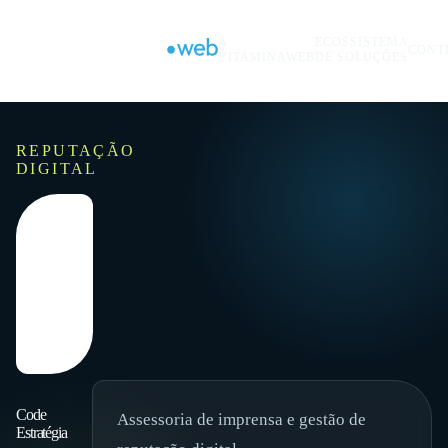
A
ECOSSISTEMA
CONT
VITAMINAWEB
DE SOLUÇÕES
REPUTAÇÃO
DIGITAL
Code
Assessoria de imprensa e gestão de
Estratégia