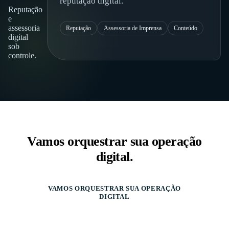
reputação digital.
Reputação
e
assessoria
Reputação
Assessoria de Imprensa
Conteúdo
digital
sob
controle.
Vamos orquestrar sua operação
digital.
VAMOS ORQUESTRAR SUA OPERAÇÃO
DIGITAL