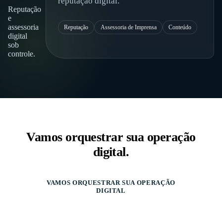
reputação digital.
Reputação
e
assessoria
Reputação
Assessoria de Imprensa
Conteúdo
digital
sob
controle.
Vamos orquestrar sua operação
digital.
VAMOS ORQUESTRAR SUA OPERAÇÃO
DIGITAL