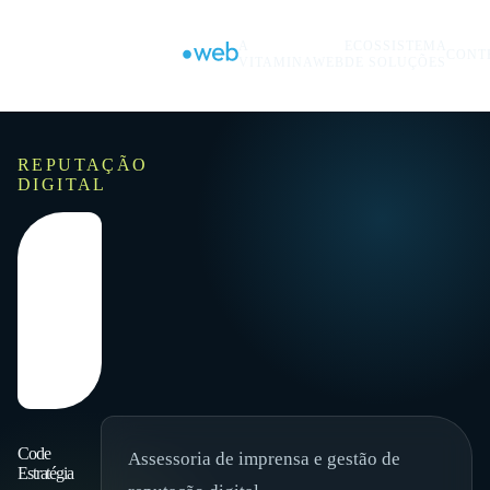
A
ECOSSISTEMA
CONT
VITAMINAWEB
DE SOLUÇÕES
REPUTAÇÃO
DIGITAL
Code
Assessoria de imprensa e gestão de
Estratégia