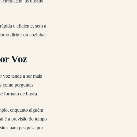
m circulação, as buscas
ápida e eficiente, sem a
como dirigir ou cozinhar.
por Voz
r voz tende a ser mais
das como perguntas
se formato de busca.
emplo, enquanto alguém
al é a previsão do tempo
sites para pesquisa por