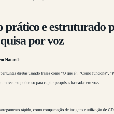
 prático e estruturado 
quisa por voz
em Natural
:
a perguntas diretas usando frases como "O que é", "Como funciona", "P
um recurso poderoso para captar pesquisas baseadas em voz.
carregamento rápido, como compactação de imagens e utilização de C