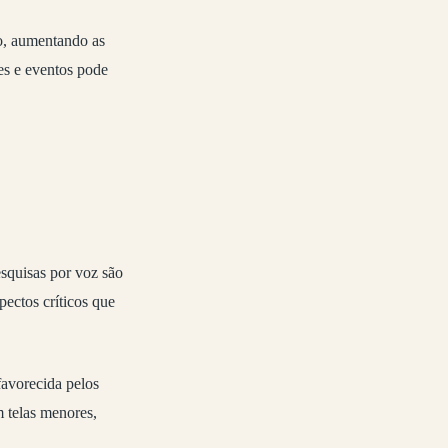
o, aumentando as
es e eventos pode
squisas por voz são
pectos críticos que
favorecida pelos
m telas menores,