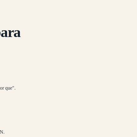
para
or que".
DN.